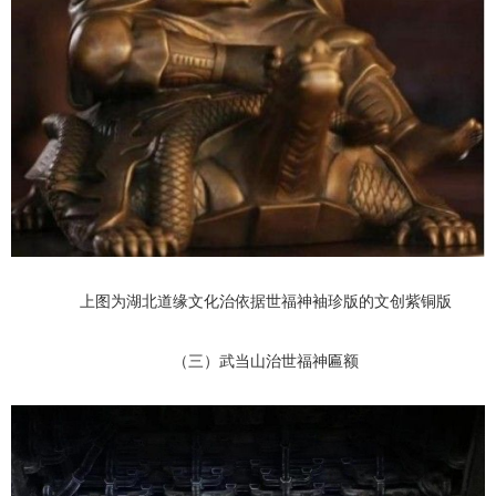
上图为湖北道缘文化治依据世福神袖珍版的文创紫铜版
（三）武当山治世福神匾额