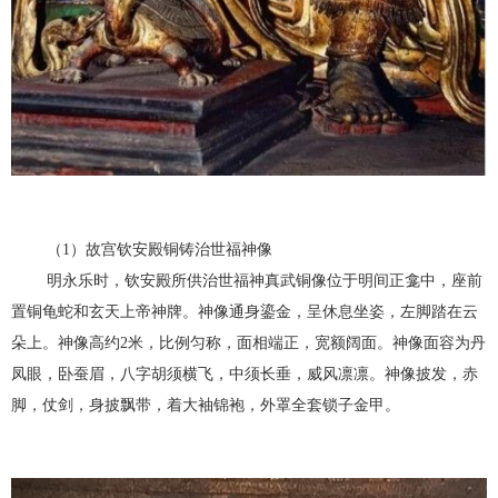
（1）故宫钦安殿铜铸治世福神像
明永乐时，钦安殿所供治世福神真武铜像位于明间正龛中，座前
置铜龟蛇和玄天上帝神牌。神像通身鎏金，呈休息坐姿，左脚踏在云
朵上。神像高约2米，比例匀称，面相端正，宽额阔面。神像面容为丹
凤眼，卧蚕眉，八字胡须横飞，中须长垂，威风凛凛。神像披发，赤
脚，仗剑，身披飘带，着大袖锦袍，外罩全套锁子金甲。