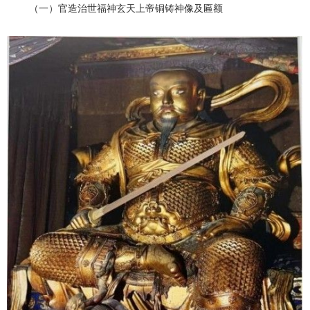
（一）官造治世福神玄天上帝铜铸神像及匾额