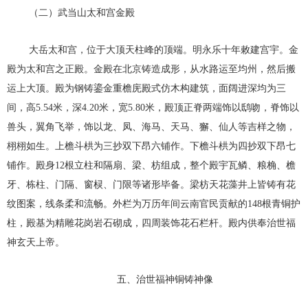
（二）武当山太和宫金殿
大岳太和宫，位于大顶天柱峰的顶端。明永乐十年敕建宫宇。金
殿为太和宫之正殿。金殿在北京铸造成形，从水路运至均州，然后搬
运上大顶。殿为钢铸鎏金重檐庑殿式仿木构建筑，面阔进深均为三
间，高5.54米，深4.20米，宽5.80米，殿顶正脊两端饰以鸱吻，脊饰以
兽头，翼角飞举，饰以龙、凤、海马、天马、獬、仙人等吉样之物，
栩栩如生。上檐斗栱为三抄双下昂六铺作。下檐斗栱为四抄双下昂七
铺作。殿身12根立柱和隔扇、梁、枋组成，整个殿宇瓦鳞、粮桷、檐
牙、栋柱、门隔、窗棂、门限等诸形毕备。梁枋天花藻井上皆铸有花
纹图案，线条柔和流畅。外栏为万历年间云南官民贡献的148根青铜护
柱，殿基为精雕花岗岩石砌成，四周装饰花石栏杆。殿内供奉治世福
神玄天上帝。
五、治世福神铜铸神像