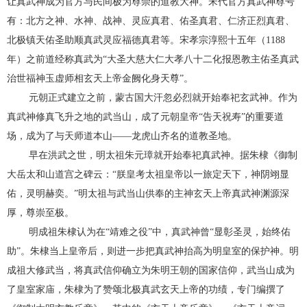
让真武神成为官方与民间极为尊崇的道教大神。宋代官方真武神尊号
有：北方之神、水神、战神、灵应真君、佑圣真君、仁济正烈真君、
北极镇天佑圣助顺真武灵应福德真君等。宋孝宗淳熙十五年（1188
年）之前道经称真武为“大圣大慈大仁大孝八十二化报恩教主佑圣真武
治世福神玉虚师相玄天上帝金阙化身天尊”。
元朝正式建立之前，蒙古国大汗忽必烈就开始奉祀玄武神。作为
真武神修真飞升之地的武当山，成了元朝皇帝“告天祝寿”的重要道
场，成为了与天师道本山——龙虎山齐名的道教圣地。
早在洪武之世，明太祖朱元璋就开始奉祀真武神。据朱棣《御制
大岳太和山道宫之碑云：“朕皇考太祖皇帝以一旅定天下，神阴翊显
佑，灵明赫奕。”明太祖与武当山供奉的主神玄天上帝真武神渊源深
厚，尊崇至极。
明成祖朱棣认为在“靖难之役”中，真武神曾“显彰圣灵，始终佑
助”。朱棣当上皇帝后，则进一步把真武神抬高为明皇室的保护神。明
成祖大修武当，将真武信仰确立为朱明王朝的国家信仰，武当山成为
了皇室家庙，朱棣为了赞颂北极真武玄天上帝的功绩，专门编撰了