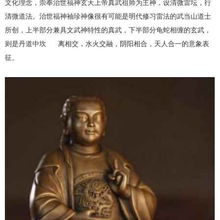
文化理念，崇奉治世福神玄天上帝真武祖师为主神，设清微雷坛，行
清微道法。治世福神袖珍神像很有可能是明代修习雷法的武当山道士
所创，上半部分兼具文武神特性的真武，下半部分龟蛇相缠的玄武，
则是丹道中坎 离相交，水火交融，阴阳相合，天人合一的意象表
征。