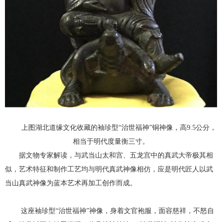
上图湖北道缘文化收藏的袖珍型“治世福神”铜神像，高9.5公分，
相当于明代度量衡三寸。
据文物专家解读，与武当山太和宫、五龙宫中的真武大帝极其相
似，艺术特征和制作工艺均与明代真武神像相仿，应是明代匠人以武
当山真武神像为蓝本艺术再加工创作而成。
这座袖珍型“治世福神”神像，身着文官袍服，面容慈祥，不怒自