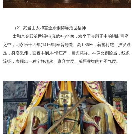
（2）武当山太和宫金殿铜铸鎏治世福神
太和宫金殿治世福神(真武神)坐像，端坐于金殿正中的铜制宝座
之中，明永乐十四年(1416年)奉旨铸造。高1.86米，着袍衬铠，披发跣
足，身姿魁伟，面容丰润,神情庄严，目光慈祥。神像比例恰当，线条
流畅，表现出一种宁静超然、雍容大度、威严睿智的神圣气度。