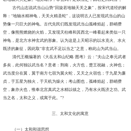
古代山志说武当山山势“回旋若地轴天关之象”，按宋代道经的解
释：“地轴水精神龟，天关火精圣蛇”，这说明古人已发现武当山的山
势像一只巨大的神龟。古代先民们既发现武当山孤峰焰起，群峭攒
空，像熊熊燃烧的火焰，又发现天柱峰和其西北一峰看起来类似一只
神龟，是北方水神玄武的形象。认为这是上天昭示的以水克火、水火
既济的象征，因此取“非玄武不足以当之”之意，称此山为武当山。
清代王概编著的《大岳太和山纪略·图考》云：“夫山之奉元武者
多矣，此何独以武当名？意者：荆南，火方也，楚王祝融，火神也；
武当度分在翼，翼于南方七宿为翼火蛇，又天之火宿也；于九星为廉
贞，于五星为独火，于天机为燥火；考山图也，孤峰焰起，群峭攒
空，象亦火也，惟奉北宫真武之水精以镇之，乃有水火既济之功。武
当之名，太和之义，或寓于此。”?
三、太和文化的寓意
（一）太和和谐思想