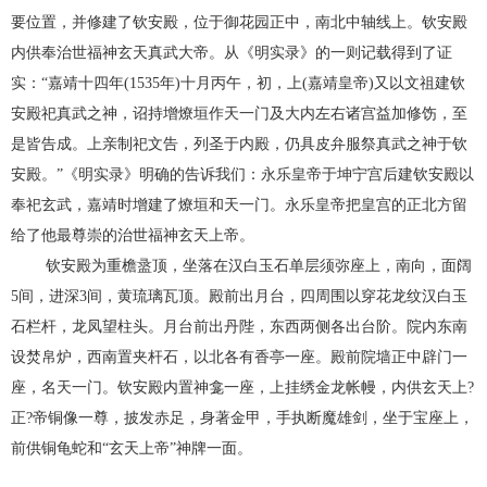
要位置，并修建了钦安殿，位于御花园正中，南北中轴线上。钦安殿
内供奉治世福神玄天真武大帝。从《明实录》的一则记载得到了证
实：“嘉靖十四年(1535年)十月丙午，初，上(嘉靖皇帝)又以文祖建钦
安殿祀真武之神，诏持增燎垣作天一门及大内左右诸宫益加修饬，至
是皆告成。上亲制祀文告，列圣于内殿，仍具皮弁服祭真武之神于钦
安殿。”《明实录》明确的告诉我们：永乐皇帝于坤宁宫后建钦安殿以
奉祀玄武，嘉靖时增建了燎垣和天一门。永乐皇帝把皇宫的正北方留
给了他最尊崇的治世福神玄天上帝。
钦安殿为重檐盝顶，坐落在汉白玉石单层须弥座上，南向，面阔
5间，进深3间，黄琉璃瓦顶。殿前出月台，四周围以穿花龙纹汉白玉
石栏杆，龙凤望柱头。月台前出丹陛，东西两侧各出台阶。院内东南
设焚帛炉，西南置夹杆石，以北各有香亭一座。殿前院墙正中辟门一
座，名天一门。钦安殿内置神龛一座，上挂绣金龙帐幔，内供玄天上?
正?帝铜像一尊，披发赤足，身著金甲，手执断魔雄剑，坐于宝座上，
前供铜龟蛇和“玄天上帝”神牌一面。