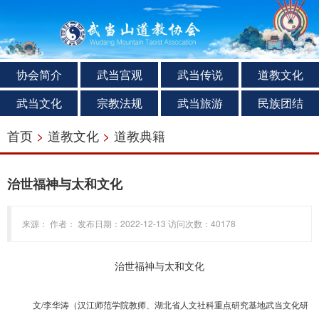
协会简介
武当宫观
武当传说
道教文化
武当文化
宗教法规
武当旅游
民族团结
首页
>
道教文化
>
道教典籍
治世福神与太和文化
来源： 作者： 发布日期：2022-12-13 访问次数：40178
治世福神与太和文化
文/李华涛（汉江师范学院教师、湖北省人文社科重点研究基地武当文化研