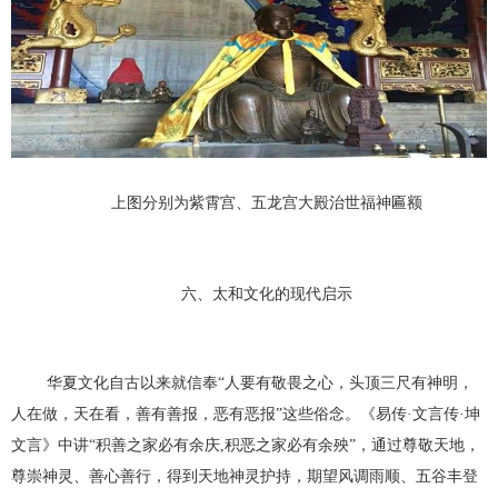
上图分别为紫霄宫、五龙宫大殿治世福神匾额
六、太和文化的现代启示
华夏文化自古以来就信奉“人要有敬畏之心，头顶三尺有神明，
人在做，天在看，善有善报，恶有恶报”这些俗念。《易传·文言传·坤
文言》中讲“积善之家必有余庆,积恶之家必有余殃”，通过尊敬天地，
尊崇神灵、善心善行，得到天地神灵护持，期望风调雨顺、五谷丰登