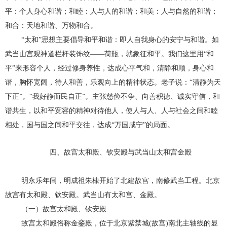
平：个人身心和谐；和睦：人与人的和谐；和美：人与自然的和谐；
和合：天地和谐、万物和合。
“太和”思想主要倡导和平和谐：即人自我身心的安宁与和谐。如
武当山宫观神道栏杆装饰纹——荷瓶，就象征和平。我们这里用“和
平”来形容个人，经过修身养性，达成心平气和，清静和顺，身心和
谐，胸怀宽阔，待人和善，乐观向上的精神状态。老子说：“清静为天
下正”。“我好静而民自正”。主张慈俭不争、向善积德、诚实守信，和
谐共生，以和平宽容的精神对待他人，使人与人、人与社会之间和睦
相处，国与国之间和平交往，达成“万国咸宁”的局面。
四、故宫太和殿、钦安殿与武当山太和宫金殿
明永乐年间，明成祖朱棣开始了北建故宫，南修武当工程。北京
故宫有太和殿、钦安殿。武当山有太和宫、金殿。
（一）故宫太和殿、钦安殿
故宫太和殿俗称金銮殿，位于北京紫禁城(故宫)南北主轴线的显