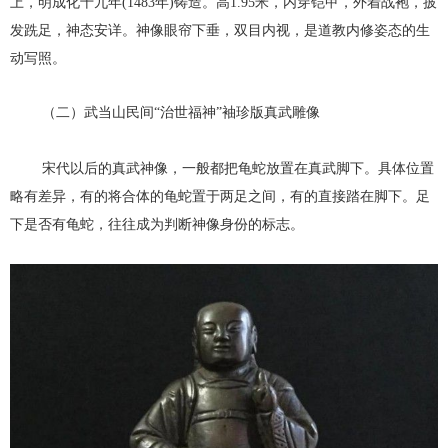
上，明成化十九年(1483年)铸造。高1.95米，内穿铠甲，外着战袍，披
发跣足，神态安详。神像眼帘下垂，双目内视，是道教内修姿态的生
动写照。
（二）武当山民间“治世福神”袖珍版真武雕像
宋代以后的真武神像，一般都把龟蛇放置在真武脚下。具体位置
略有差异，有的将合体的龟蛇置于两足之间，有的直接踏在脚下。足
下是否有龟蛇，往往成为判断神像身份的标志。