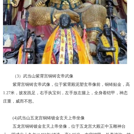
（3）武当山紫霄宫铜铸玄帝武像
紫霄宫铜铸玄帝武像，位于紫霄殿泥塑玄帝像前，铜铸贴金，高
1.27米，披发跣足，右手执宝剑，左手放左腿上，全身着铠甲，神态
庄重，威而不怒。
(4)武当山五龙宫铜铸镀金玄天上帝坐像
五龙宫铜铸镀金玄天上帝坐像，位于五龙宫大殿正中玉雕神台