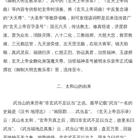
《御制大明玄教乐章》。其中的《玄天上帝乐章》、《玄天上帝词
曲》等内容专供祭祀玄帝时演奏。将《玄天上帝词曲》中反复念诵
的“大天尊”、“大圣帝”等敬辞省略，则可发现该词即是后来流传甚广
的“玄天上帝百字圣号”：混元六天，传法教主。修真悟道，济度群
迷。普为众生，消除灾障。八十二化，三教祖师。大慈大悲，救苦救
难。三元都总管，九天游奕使。左天罡北极，右垣大将军。镇天助
顺，真武灵应。福德衍庆，仁慈正烈。协运真君，治世福神。玉虚师
相，玄天上帝金阙化身荡魔天尊。治世福神圣号被明永乐皇帝正式编
撰在《御制大明玄教乐章》里，流传至今。
二、太和山的由来
武当山的来历有“非玄武不足以当”
之
说。最早记载“武当”一名的
史籍是《汉书·地理志》：“南阳郡……武当县”。《玄天上帝启示录》
云：其山名太和，“玄帝升真之后，谓曰非玄武不足以当之，故更名曰
武当”。《武当福地总真集》云，武当山“乾兑发源，盘亘万里，回旋
若地轴天关之象。地势雄伟，非玄武不足以当之，因名之曰武当”。