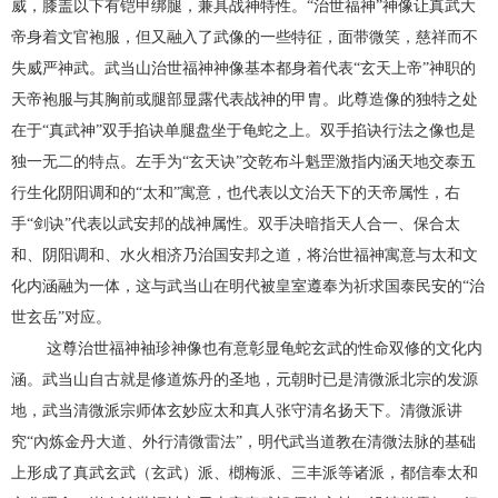
威，膝盖以下有铠甲绑腿，兼具战神特性。“治世福神”神像让真武大
帝身着文官袍服，但又融入了武像的一些特征，面带微笑，慈祥而不
失威严神武。武当山治世福神神像基本都身着代表“玄天上帝”神职的
天帝袍服与其胸前或腿部显露代表战神的甲胄。此尊造像的独特之处
在于“真武神”双手掐诀单腿盘坐于龟蛇之上。双手掐诀行法之像也是
独一无二的特点。左手为“玄天诀”交乾布斗魁罡激指内涵天地交泰五
行生化阴阳调和的“太和”寓意，也代表以文治天下的天帝属性，右
手“剑诀”代表以武安邦的战神属性。双手决暗指天人合一、保合太
和、阴阳调和、水火相济乃治国安邦之道，将治世福神寓意与太和文
化内涵融为一体，这与武当山在明代被皇室遵奉为祈求国泰民安的“治
世玄岳”对应。
这尊治世福神袖珍神像也有意彰显龟蛇玄武的性命双修的文化内
涵。武当山自古就是修道炼丹的圣地，元朝时已是清微派北宗的发源
地，武当清微派宗师体玄妙应太和真人张守清名扬天下。清微派讲
究“內炼金丹大道、外行清微雷法”，明代武当道教在清微法脉的基础
上形成了真武玄武（玄武）派、樃梅派、三丰派等诸派，都信奉太和