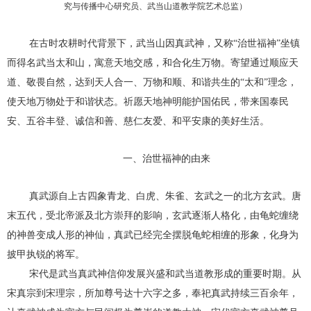
究与传播中心研究员、武当山道教学院艺术总监）
在古时农耕时代背景下，武当山因真武神，又称“
治世福神
”坐镇
而得名武当太和山，寓意天地交感，和合化生万物。寄望通过顺应天
道、敬畏自然，达到天人合一、万物和顺、和谐共生的“太和”理念，
使天地万物处于和谐状态。祈愿天地神明能护国佑民，带来国泰民
安、五谷丰登、诚信和善、慈仁友爱、和平安康的美好生活。
一、治世福神的由来
真武源自上古四象青龙、白虎、朱雀、玄武之一的北方玄武。唐
末五代，受北帝派及北方崇拜的影响，玄武逐渐人格化，由龟蛇缠绕
的神兽变成人形的神仙，真武已经完全摆脱龟蛇相缠的形象，化身为
披甲执锐的将军。
宋代是武当真武神信仰发展兴盛和武当道教形成的重要时期。从
宋真宗到宋理宗，所加尊号达十六字之多，奉祀真武持续三百余年，