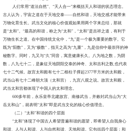
人们常用“道法自然”、“天人合一”来概括天人和谐的状态理念。
古人认为，宇宙之道在于天地交泰——自然和谐，天地交感才能带来
万物化育生长。武当文化的核心价值观如果用两个字来总结，那就
是“太和”。“最高的和谐，称之为“太和”，“太和”是吉祥之道，有利于
万物生长之道。在中国传统文化中，“九”是一个极为重要的数字。它
既为“阳数”，又为“极数”，指天之高为“九重”，九是信仰中最崇拜的神
秘数字。同时，九又与“久”同音，寓意健康长久。八为地之数，为阴
数，八九七十二，是象征天地阴阳交泰的神奇、太和吉利之数,也代表
七十二气候。故宫太和殿有七十二根柱子撑起2377平方米的太和殿，
武当山有七十二峰朝大顶（太和宫），九宫八观之说。故宫太和殿，
武当太和宫都体现了中国人的太和理念。
600多年前，永乐皇帝北建故宫、南修武当，并敕封武当山为“大
岳太和山”，就表明“太和”即是武当文化的核心价值理念。
（二）“太和”和谐的四个层面
“太和”体现了中国古人希望普遍和谐的愿望，即希望人自我身心
和谐、人与人和谐、人与自然和谐、天地和谐。它包括四个层面：和